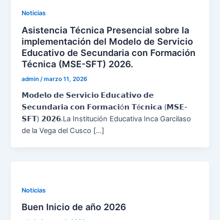
Noticias
Asistencia Técnica Presencial sobre la
implementación del Modelo de Servicio
Educativo de Secundaria con Formación
Técnica (MSE-SFT) 2026.
admin
/
marzo 11, 2026
𝗠𝗼𝗱𝗲𝗹𝗼 𝗱𝗲 𝗦𝗲𝗿𝘃𝗶𝗰𝗶𝗼 𝗘𝗱𝘂𝗰𝗮𝘁𝗶𝘃𝗼 𝗱𝗲
𝗦𝗲𝗰𝘂𝗻𝗱𝗮𝗿𝗶𝗮 𝗰𝗼𝗻 𝗙𝗼𝗿𝗺𝗮𝗰𝗶ó𝗻 𝗧é𝗰𝗻𝗶𝗰𝗮 (𝗠𝗦𝗘-
𝗦𝗙𝗧) 𝟮𝟬𝟮𝟲.La Institución Educativa Inca Garcilaso
de la Vega del Cusco […]
Noticias
Buen Inicio de año 2026